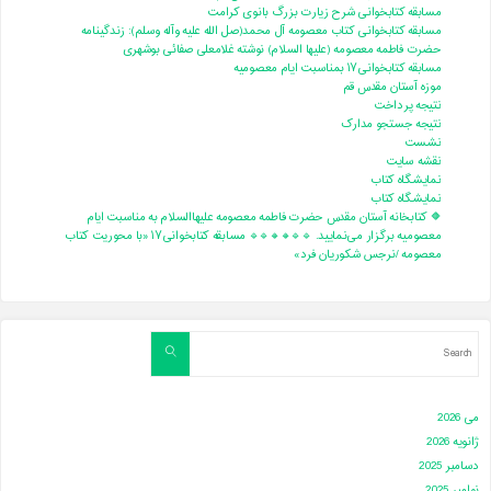
مسابقه کتابخوانی شرح زیارت بزرگ بانوی کرامت
مسابقه کتابخوانی کتاب معصومه آل محمد(صل الله علیه وآله وسلم): زندگینامه
حضرت فاطمه معصومه (علیها السلام) نوشته غلامعلی صفائی بوشهری
مسابقه کتابخوانی۱۷ بمناسبت ایام معصومیه
موزه آستان مقدس قم
نتیجه پرداخت
نتیجه جستجو مدارک
نشست
نقشه سایت
نمایشگاه کتاب
نمایشگاه کتاب
🔶 کتابخانه آستان مقدس حضرت فاطمه معصومه علیهاالسلام به مناسبت ایام
معصومیه برگزار می‌نمایید. 🔹🔹🔸🔸🔹🔹 مسابقه کتابخوانی۱۷ «با محوریت کتاب
معصومه /نرجس شکوریان فرد»
Search
Search
for:
می 2026
ژانویه 2026
دسامبر 2025
نوامبر 2025