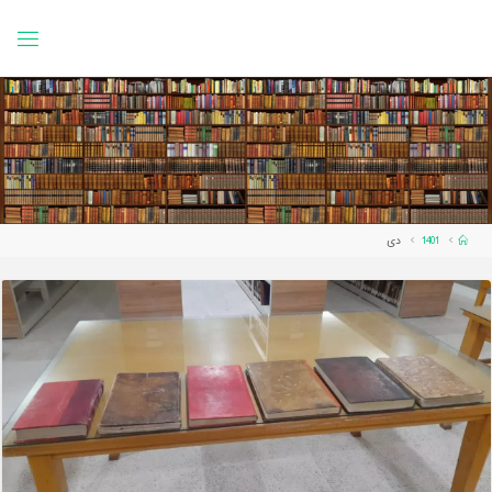
Ski
t
conten
Home
1401
دی