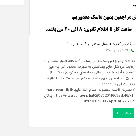
ک
دفاع
ب
مقدس"
ک
ف
۸
بازگشایی کتابخانه آستان مقدس از ۸ صبح الی ۲۰
۲۲ شهریور, ۱۴۰۰
ب
به اطلاع مراجعین محترم می‌رساند: کتابخانه آستان مقدس با
ا
رعایت پروتکل های بهداشتی به صورت محدود (در ایام غیر
د
تعطیل) آماده خدمت رسانی به اعضای محترم می باشد. از
پذیرش مراجعین بدون ماسک معذوریم. ساعت کار تا اطلاع
ا
ثانوی: ۸ الی ۲۰ ?????
#حضرت_فاطمه_معصومه_سلام_الله_علیها @haramqom_lib
https://eitaa.com/joinchat/2937520146C323b467cf1 پرتال
کتابخانه http://10.10.10.24/portal/
"بازگشایی
بیشتر
کتابخانه
آستان