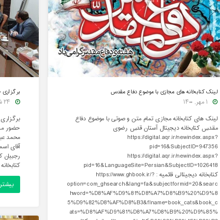
لینک کتابخانه های مجازی با موضوع دفاع مقدس
برگزاری 
۱ مهر, ۱۴۰۰
۲۴ شهریور, ۱۴۰۰
لینک های کتابخانه مجازی تمام متن و صوتی با موضوع دفاع
برگزاری 
مقدس کتابخانه دیجیتال آستان قدس رضوی
حضور مدی
https://digital.aqr.ir/newindex.aspx?
محمد عبا
pid=16&SubjectID=947356
آقای اسم
https://digital.aqr.ir/newindex.aspx?
رجبیان ک
pid=16&LanguageSite=Persian&SubjectID=1026418
کتابخانه
کتابخانه دیجیتالی قائمیه : https://www.ghbook.ir/?
"
option=com_ghsearch&lang=fa&subjectformid=20&searc
بیشتر
hword=%D8%AF%D9%81%D8%A7%D8%B9%20%D9%8
چ
5%D9%82%D8%AF%D8%B3&flname=book_cats&book_c
ats=%D8%AF%D9%81%D8%A7%D8%B9%20%D9%85%
ن