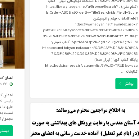
D9%82%D8%AF%D8%B3 کتابخانه دیجیتالی تبیان : کتاب
(تمام متن) : https://library.tebyan.net/fa/Browse/Search?
ک
lstOrder=ASC&lstOrderBy=TitleSearch&lstField1=Subje
م
ct&txtField1 فیلم و انیمیشن:
https://www.tebyan.net/newindex.aspx?
چ
pid=266753&Keyword=%d8%af%d9%81%d8%a7%d8%b
9%20%d9%85%d9%82%d8%af%d8%b3#parts=RmlsbQ::
ک
&pi=MA::&q=2K/Zgdin2Lkg2YXZgtiv2LM: کتاب صوتی:
https://sound.tebyan.net/search/%D8%AF%D9%81%D8%A
و
7%D8%B9%20%D9%85%D9%82%D8%AF%D8%B3
ن
پایگاه کتاب گویا ( ایران صدا) :
http://book.iranseda.ir/categorylist/?VALID=TRUE&c=dag
م
کتابخانه …
اهدای کتاب به کت
"لینک
بیشتر
۲۲ شهریور, ۱۴۰۰
کتابخانه
رئیس ادا
های
علیها با 
نسبت به 
مجازی
مجموع تعداد چ
با
"
بیشتر
موضوع