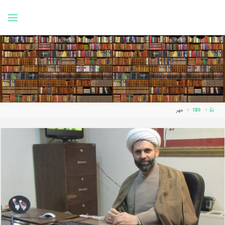
Ski
t
conten
Home
1399
مهر