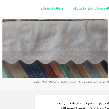
انه دیجیتال آستان مقدس قم
مسابقه کتابخوانی
ریم غفاری (ره) والدین شهید والامقام حسین محمدی به کتابخانه آستان مقدس
ی میانجی(ره) و سرکار حاجیه خانم مریم
 مقدس حضرت معصومه (سلام الله