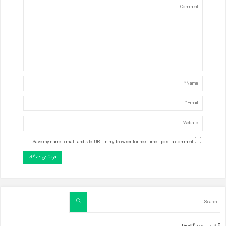
Save my name, email, and site URL in my browser for next time I post a comment.
Search
Search
for: