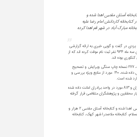
فاطمی گفت: دو هزار و ۹۳۷ جلد طی سه ماه اول ۱۴۰۲ به کتابخانه آستان مقدس اهدا شده و
 خود را به چهار کتابخانه کاردانش امام رضا علیه
خانه مبارک آباد در شهر قم اهدا کرده
یزدی در گفت و گویی خبری به ارائه گزارشی
از عملکرد کتابخانه آستان مقدس در سه ماهه اول ۱۴۰۲ پرداخت و اظهار کرد: طی این سه ماه ۹۳۴ نفر ثبت نام موقت کرده اند که از
وی گفت: در سه ماه ابتدایی سال ۱۴۰۲ تعداد ۲ هزار و ۳۴۱ جلد فهرست نویسی شده، ۲۷۷ نسخه چاپ سنگی ویرایش و تصحیح
شده، هزار جلد کتاب با قدمت بیش از ۵۰ سال شناسایی و از قفسه باز کتابخانه انتقال داده شده، ۳۰۰ مورد از منابع ویژه بررسی و
رئیس کتابخانه فاطمی افزود: در سه ماهه اول ۱۴۰۲ هزار و ۴۸۵ مورد در واحد خواهران و ۸۱۳ مورد در واحد برادران امانت داده شده
 اختیار محققین و پژوهشگران متقاضی قرار گرفته
وی ادامه داد: طی سه ماه اول ۱۴۰۲ مجموعا ۲ هزار و ۹۳۷ جلد به کتابخانه آستان مقدس اهدا شده و کتابخانه آستان مقدس ۲ هزار و
 السلام، کتابخانه ملاصدرا شهر کهک، کتابخانه