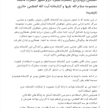
العظمی بروجردی (مسجداعظم)، حرم مطهر حضرت فاطمه
معصومه سلام الله علیها و کتابخانه آیت الله العظمی حائری
(فیضیه)
در این جلسه که با حضور مدیران سه کتابخانه، آقایان رجبیان، راهنورد و عباسی،
سرکار خانم دارابی مدیر بخش خواهران کتابخانه آستان مقدس حضرت معصومه
سلام الله علیها و سرکار خانم حسن نژاد مسئول بخش خواهران کتابخانه آیت الله
بروجردی(ره) تشکیل گردید، ابتدا جناب آقای رجبیان درباره تعامل، همفکری و هم
افزایی بین کتابخانه ها به ایراد سخن پرداختند و سپس درمورد نحوه عملکرد
کتابخانه ها، چگونگی عضوگیری و ارائه خدمات به اعضا، همفکری و تبادل نظر شد.
در ادامه جناب آقای عباسی مدیر کتابخانه حرم مطهر بر آمادگی این کتابخانه برای
ارائه خدمات بر پژوهشگران کتابخانه های مسجداعظم و فیضیه با ارائه کارت
شناسایی و رعایت پروتکل های بهداشتی تاکید کردند.
سپس جناب آقای راهنورد مدیر کتابخانه مسجداعظم بر ضرورت استفاده از ظرفیت
های سه کتابخانه تاکید کرده و افزودند لازم است جلسات مشترک با کارشناسان
فهرست نویسی و نسخه پژوهان را در دستور کار قرار دهیم.
در ادامه جلسه، با توجه به شرایط موجود و به دلیل تعطیل بودن دو کتابخانه فیضیه و
مسجداعظم مقرر گردید:
اعضا این دو کتابخانه بتوانند با ارائه کارت عضویت از امکانات کتابخانه حرم
مطهر استفاده کنند.
همچنین امکان استفاده و دسترسی کتابخانه آستان به پایگاه های اطلاعاتی
کتابخانه آیت الله العظمی بروجردی فراهم شود تا کاربران بتوانند همزمان از
امکانات هر سه کتابخانه استفاده نمایند.
جهت دسترسی به منابع کمیاب چاپی در اسرع وقت در مورد دیجیتال سازی