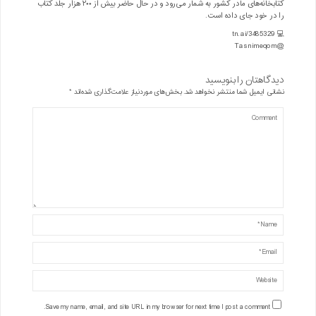
کتابخانه‌های مادر کشور به شمار می‌رود و در حال حاضر بیش از ۲۰۰ هزار جلد کتاب
را در خود جای داده است.
💻 tn.ai/3485329
@Tasnimeqom
دیدگاهتان را بنویسید
نشانی ایمیل شما منتشر نخواهد شد.
بخش‌های موردنیاز علامت‌گذاری شده‌اند
*
Save my name, email, and site URL in my browser for next time I post a comment.