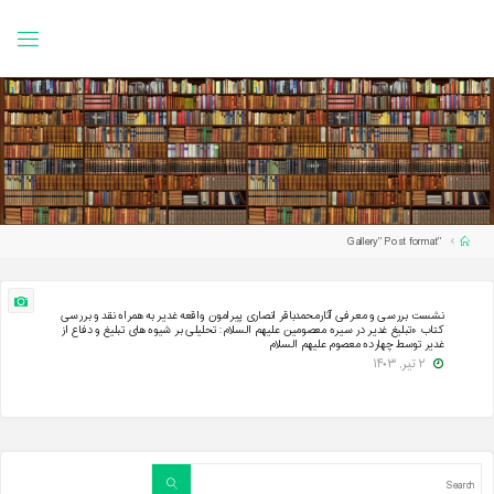
Ski
t
conten
Home
"Gallery" Post format
نشست بررسی و معرفی آثارمحمدباقر انصاری پیرامون واقعه غدیر به همراه نقد و بررسی
کتاب «تبلیغ غدیر در سیره معصومین علیهم السلام: تحلیلی بر شیوه های تبلیغ و دفاع از
غدیر توسط چهارده معصوم علیهم السلام
۲ تیر, ۱۴۰۳
Search
Search
for: