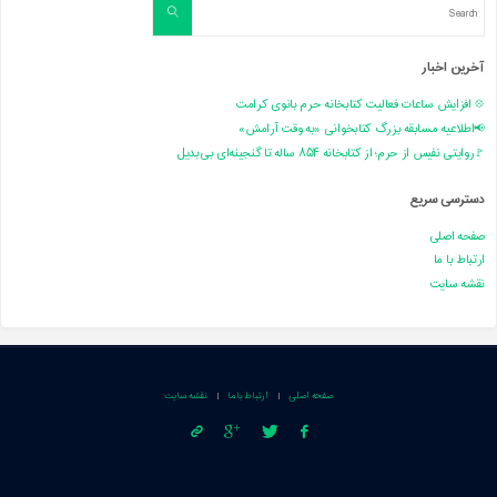
Search
Search
for:
آخرین اخبار
💠 افزایش ساعات فعالیت کتابخانه حرم بانوی کرامت
📢اطلاعیه مسابقه بزرگ کتابخوانی «به وقت آرامش»
🚩روایتی نفیس از حرم؛ از کتابخانه ۸۵۴ ساله تا گنجینه‌ای بی‌بدیل
دسترسی سریع
صفحه اصلی
ارتباط با ما
نقشه سایت
صفحه اصلی
ارتباط با ما
نقشه سایت
|
|